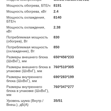
Мощность обогрева, БТЕ/ч
8191
Мощность обогрева, кВт
2.4
Мощность охлаждения,
8140
БТЕ/ч
Мощность охлаждения,
2.38
кВт
Потребляемая мощность
830
(обогрев), Вт
Потребляемая мощность
850
(охлаждение), Вт
Размеры внешнего блока
650*456*233
(ШхВхГ), мм
Размеры внешнего блока в
760*510*305
упаковке (ШхВхГ), мм
Размеры внутреннего
690*283*199
блока (ШхВхГ), мм
Размеры внутреннего
760*347*277
блока в упаковке (ШхВхГ),
мм
Уровень шума (Внутр./
35/51
Внеш.), дБ(А)