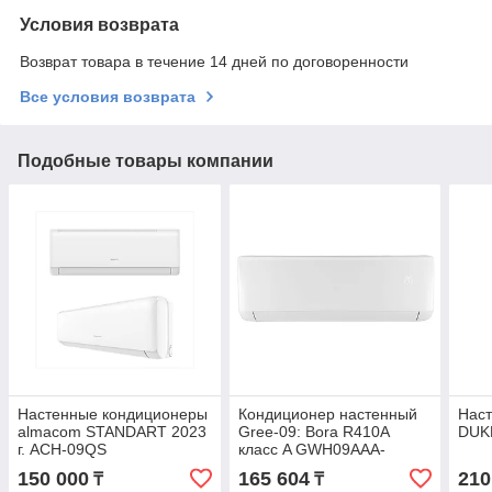
Условия возврата
Возврат товара в течение 14 дней по договоренности
Все условия возврата
Подобные товары компании
Настенные кондиционеры
Кондиционер настенный
Нас
almacom STANDART 2023
Gree-09: Bora R410A
DUK
г. ACH-09QS
класс A GWH09AAA-
K3NNA1A (без
150 000
165 604
210
₸
₸
соединительной