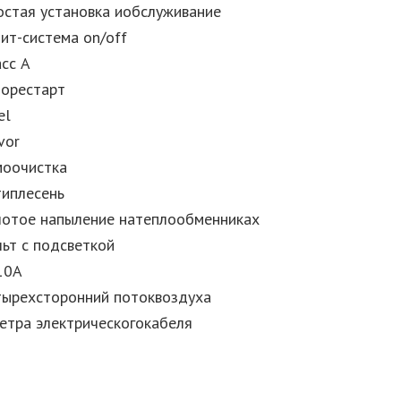
остая установка иобслуживание
лит-система on/off
асс А
торестарт
el
vor
моочистка
типлесень
лотое напыление натеплообменниках
льт с подсветкой
10A
тырехсторонний потоквоздуха
метра электрическогокабеля