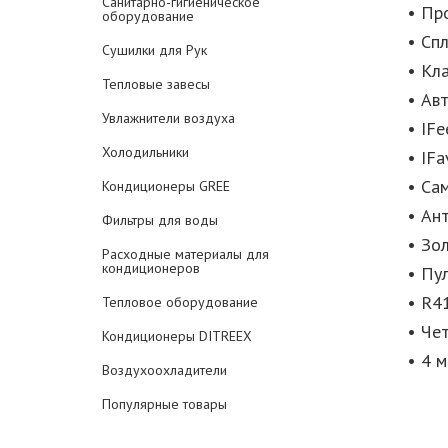
Санитарно-гигиеническое
• Пр
оборудование
• Сп
Сушилки для Рук
• Кл
Тепловые завесы
• Ав
Увлажнители воздуха
• IFe
Холодильники
• IFa
• Са
Кондиционеры GREE
• Ан
Фильтры для воды
• Зо
Расходные материалы для
кондиционеров
• Пу
• R4
Тепловое оборудование
• Че
Кондиционеры DITREEX
• 4 
Воздухоохладители
Популярные товары