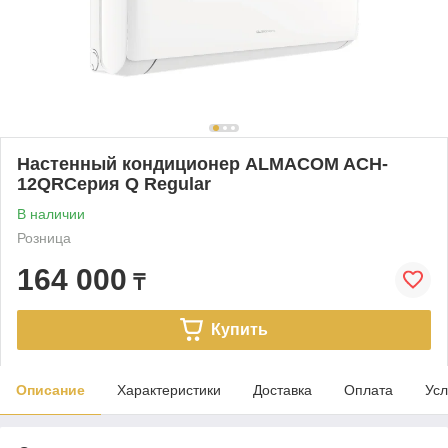
Настенный кондиционер ALMACOM ACH-
12QRСерия Q Regular
В наличии
Розница
164 000
₸
Купить
Описание
Характеристики
Доставка
Оплата
Усл