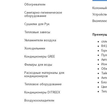
Обогреватели
Колонный
Санитарно-гигиеническое
Устройст
оборудование
Вкомплек
Сушилки для Рук
Тепловые завесы
Преимущ
Увлажнители воздуха
спл
R41
Холодильники
Гор
Пул
Кондиционеры GREE
Авт
Ион
Фильтры для воды
Обн
Расходные материалы для
Тай
кондиционеров
Ант
Бло
Тепловое оборудование
Цве
Теп
Кондиционеры DITREEX
Воздухоохладители