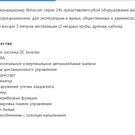
кондиционер Almacom серии 24I
, представляетсобой оборудование вы
вопредназначено для эксплуатации в жилых, общественных и админист
т входит 5 метров инсталляции (2 медных трубы, дренаж, кабель)
ества:
ит-система
DC Inverter
0А
изонтальное и вертикальное автоколебание жалюзи
ьт дистанционного управления
орестарт
изатор
аружение утечки хладагента
мер
игрибковая функция
кировка панели управления
т белый
лообменник с золотым напылением