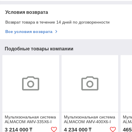
Условия возврата
Возврат товара в течение 14 дней по договоренности
Все условия возврата
Подобные товары компании
Мультизональная система
Мультизональная система
Муль
ALMACOM АMV-335Х6-I
ALMACOM АMV-400Х6-I
ALM
3 214 000
4 234 000
465
₸
₸