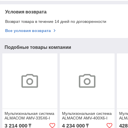
Условия возврата
Возврат товара в течение 14 дней по договоренности
Все условия возврата
Подобные товары компании
Мультизональная система
Мультизональная система
Муль
ALMACOM АMV-335Х6-I
ALMACOM АMV-400Х6-I
ALM
3 214 000
4 234 000
428
₸
₸