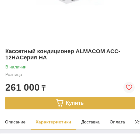
Кассетный кондиционер ALMACOM ACC-
12HAСерия HA
В наличии
Розница
261 000
₸
Купить
Описание
Характеристики
Доставка
Оплата
Ус