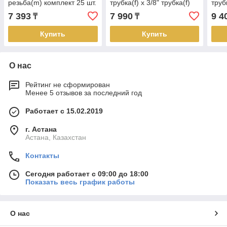
резьба(m) комплект 25 шт.
трубка(f) x 3/8" трубка(f)
труб
комплект 25 шт.
комп
7 393
7 990
9 4
₸
₸
Купить
Купить
О нас
Рейтинг не сформирован
Менее 5 отзывов за последний год
Работает с 15.02.2019
г. Астана
Астана, Казахстан
Контакты
Сегодня работает с 09:00 до 18:00
Показать весь график работы
О нас