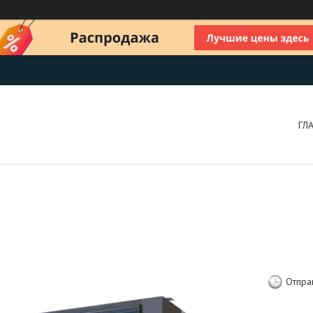
ГЛ
Отпра