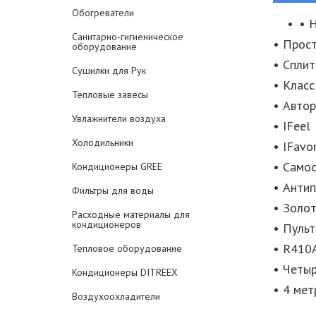
Обогреватели
• 
Санитарно-гигиеническое
• Прос
оборудование
• Сплит
Сушилки для Рук
• Класс
Тепловые завесы
• Авто
Увлажнители воздуха
• IFeel
Холодильники
• IFavo
• Само
Кондиционеры GREE
• Антип
Фильтры для воды
• Золо
Расходные материалы для
кондиционеров
• Пульт
• R410
Тепловое оборудование
• Четы
Кондиционеры DITREEX
• 4 мет
Воздухоохладители