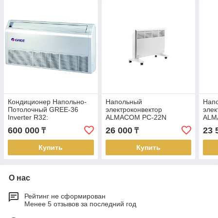
Кондиционер Напольно-
Напольный
Нап
Потолочный GREE-36
электроконвектор
элек
Inverter R32:
ALMACOM PC-22N
ALM
GUD100ZD1/B-
600 000
26 000
23 
₸
₸
S/GUD100W1/NhB-S (без
соединительной
Купить
Купить
О нас
Рейтинг не сформирован
Менее 5 отзывов за последний год