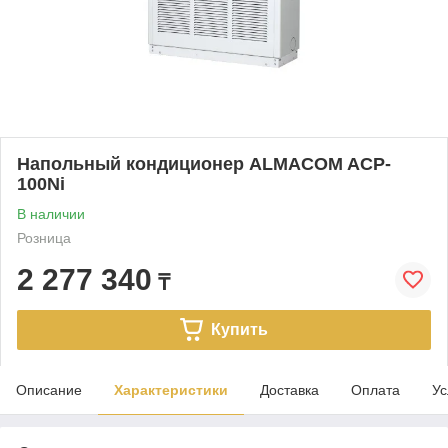
Напольный кондиционер ALMACOM ACP-
100Ni
В наличии
Розница
2 277 340
₸
Купить
Описание
Характеристики
Доставка
Оплата
Ус