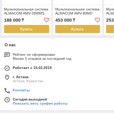
Мультизональная система
Мультизональная система
Муль
ALMACOM AMV-28WMS
ALMACOM AMV-80MD
ALM
188 000
453 000
253
₸
₸
Купить
Купить
О нас
Рейтинг не сформирован
Менее 5 отзывов за последний год
Работает с 15.02.2019
г. Астана
Астана, Казахстан
Контакты
Сегодня выходной
Показать весь график работы