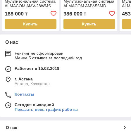
Мультизональная система
Мультизональная система
Муль
ALMACOM AMV-28WMS
ALMACOM AMV-56MD
ALM
188 000
386 000
453
₸
₸
Купить
Купить
О нас
Рейтинг не сформирован
Менее 5 отзывов за последний год
Работает с 15.02.2019
г. Астана
Астана, Казахстан
Контакты
Сегодня выходной
Показать весь график работы
О нас