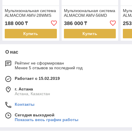
Мультизональная система
Мультизональная система
Муль
ALMACOM AMV-28WMS
ALMACOM AMV-56MD
ALM
188 000
386 000
253
₸
₸
Купить
Купить
О нас
Рейтинг не сформирован
Менее 5 отзывов за последний год
Работает с 15.02.2019
г. Астана
Астана, Казахстан
Контакты
Сегодня выходной
Показать весь график работы