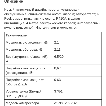
Описание
Новый, эстетичный дизайн; простая установка и
обслуживание; сплит-система on/off; класс A; авторестарт; I-
Feel; самоочистка; антиплесень; R410A; медная
инсталляция; 4 метра электрического кабеля; инфракрасный
пульт с подсветкой. Инсталляция в комплекте.
Технические
Мощность охлаждения, кВт
2.1
Мощность обогрева, кВт
2.11
Вес (внутренний/внешний),
6,5/20
кг
Потребляемая мощность
0,67
(охлаждение), кВт
Потребляемая мощность
0,63
(обогрев), кВт
Уровень шума (Внутр./
37/51
Внеш.), дБ(А)
Модель компрессора
ASN89V02VDZ