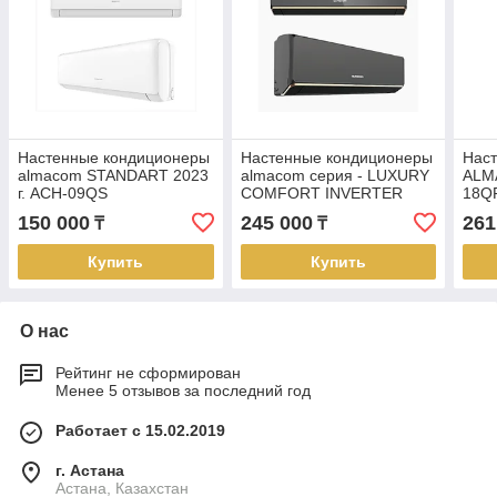
Настенные кондиционеры
Настенные кондиционеры
Нас
almacom STANDART 2023
almacom серия - LUXURY
ALM
г. ACH-09QS
COMFORT INVERTER
18QF
NEW!!! ACH-12LCi
150 000
245 000
261
₸
₸
Купить
Купить
О нас
Рейтинг не сформирован
Менее 5 отзывов за последний год
Работает с 15.02.2019
г. Астана
Астана, Казахстан