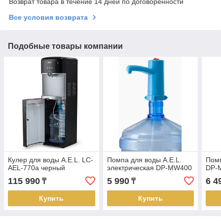
Возврат товара в течение 14 дней по договоренности
Все условия возврата
Подобные товары компании
Кулер для воды A.E.L. LC-
Помпа для воды A.E.L.
Помп
AEL-770a черный
электрическая DP-MW400
DP-
115 990
5 990
6 4
₸
₸
Купить
Купить