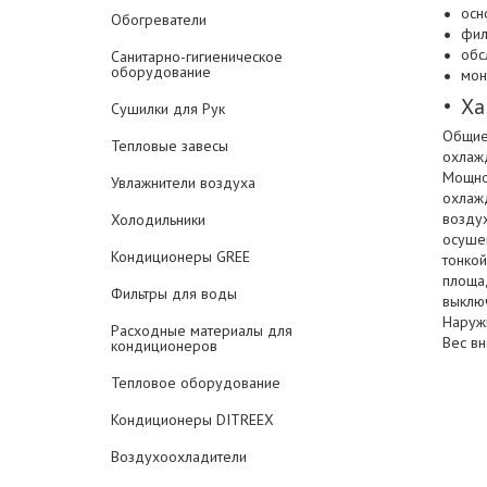
осн
Обогреватели
фил
обс
Санитарно-гигиеническое
оборудование
мон
Ха
Сушилки для Рук
Общие 
Тепловые завесы
охлаж
Мощно
Увлажнители воздуха
охлаж
воздух
Холодильники
осуше
Кондиционеры GREE
тонко
площа
Фильтры для воды
выклю
Наруж
Расходные материалы для
Вес вн
кондиционеров
Тепловое оборудование
Кондиционеры DITREEX
Воздухоохладители