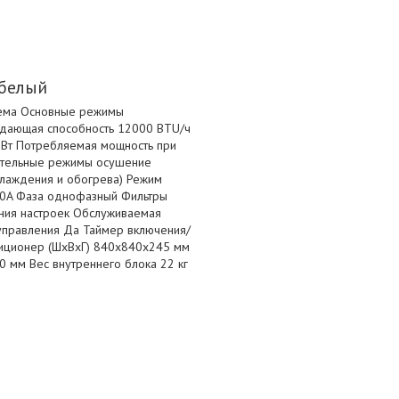
 белый
стема Основные режимы
ждающая способность 12000 BTU/ч
Вт Потребляемая мощность при
ительные режимы осушение
охлаждения и обогрева) Режим
10A Фаза однофазный Фильтры
ания настроек Обслуживаемая
 управления Да Таймер включения/
диционер (ШxВxГ) 840x840x245 мм
 мм Вес внутреннего блока 22 кг