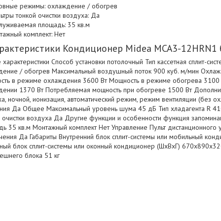
овные режимы: охлаждение / обогрев
ьтры тонкой очистки воздуха: Да
луживаемая площадь: 35 кв.м
тажный комплект: Нет
рактеристики Кондиционер Midea MCA3-12HRN1
характеристики Способ установки потолочный Тип кассетная сплит-си
дение / обогрев Максимальный воздушный поток 900 куб. м/мин Охла
сть в режиме охлаждения 3600 Вт Мощность в режиме обогрева 3100 
дении 1370 Вт Потребляемая мощность при обогреве 1500 Вт Дополн
а, ночной, ионизация, автоматический режим, режим вентиляции (без 
ния Да Общее Максимальный уровень шума 45 дБ Тип хладагента R 4
й очистки воздуха Да Другие функции и особенности функция запомин
дь 35 кв.м Монтажный комплект Нет Управление Пульт дистанционного
чения Да Габариты Внутренний блок сплит-системы или мобильный кон
ный блок сплит-системы или оконный кондиционер (ШxВxГ) 670x890x320
ешнего блока 51 кг