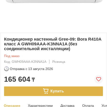
Кондиционер настенный Gree-09: Bora R410A
класс A GWH09AAA-K3NNA1A (без
соединительной инсталляции)
Под заказ
Код: GWH09AAA-K3NNA1A
Розница
Отправка с
13 августа 2026
165 604
₸
Купить
Описание
Характеристики
Доставка
Оплата
Усл