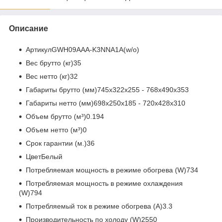
Описание
АртикулGWH09AAA-K3NNA1A(w/o)
Вес брутто (кг)35
Вес нетто (кг)32
Габариты брутто (мм)745х322х255 - 768х490х353
Габариты нетто (мм)698х250х185 - 720х428х310
Объем брутто (м³)0.194
Объем нетто (м³)0
Срок гарантии (м.)36
ЦветБелый
Потребляемая мощность в режиме обогрева (W)734
Потребляемая мощность в режиме охлаждения
(W)794
Потребляемый ток в режиме обогрева (A)3.3
Производительность по холоду (W)2550