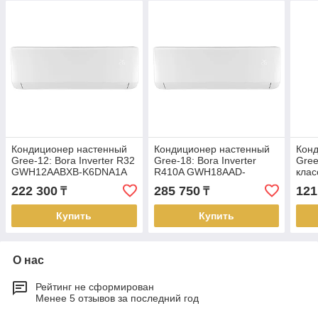
Кондиционер настенный
Кондиционер настенный
Кон
Gree-12: Bora Inverter R32
Gree-18: Bora Inverter
Gree
GWH12AABXB-K6DNA1A
R410A GWH18AAD-
кла
(без соединительной
K3DNA1E (без
K3N
222 300
285 750
121
₸
₸
инсталляции)
соединительной
сое
инсталляции)
инст
Купить
Купить
О нас
Рейтинг не сформирован
Менее 5 отзывов за последний год